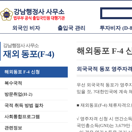
외국인 비자
출입국 관리
투자비자 (D-8
강남행정사 사무소
해외동포 F-4 
재외 동포(F-4)
외국국적 동포 영주자격
해외동포 F-4 신청
복수국적
우선 외국국적 동포가 영주자
있을 것, ?대한민국에 계속 
방문취업(H-2)
■ 재외동포(F-4) 체류자격
국적 취득 방법 절차
사회통합프로그램
√ 영주자격 신청 시 연간소득
국민총소득(GNI)는 3,679만
관련정보