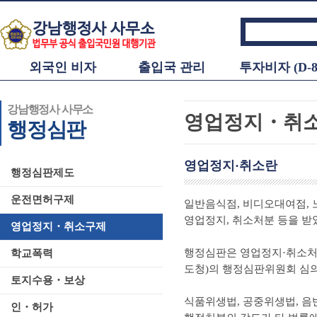
외국인 비자
출입국 관리
투자비자 (D-8
강남행정사 사무소
영업정지・취
행정심판
영업정지·취소란
행정심판제도
운전면허구제
일반음식점, 비디오대여점, 
영업정지, 취소처분 등을 받
영업정지・취소구제
행정심판은 영업정지·취소처분
학교폭력
도청)의 행정심판위원회 심의
토지수용・보상
식품위생법, 공중위생법, 음
인・허가