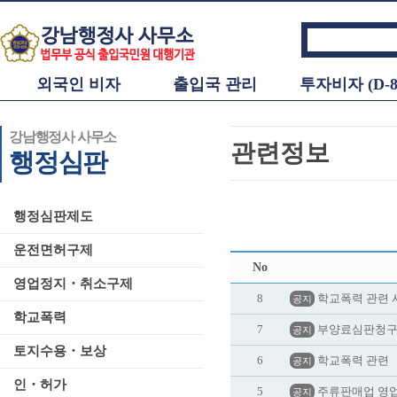
외국인 비자
출입국 관리
투자비자 (D-8
강남행정사 사무소
관련정보
행정심판
행정심판제도
운전면허구제
No
영업정지・취소구제
8
학교폭력 관련 
공지
학교폭력
7
부양료심판청
공지
토지수용・보상
6
학교폭력 관련
공지
인・허가
5
주류판매업 영
공지